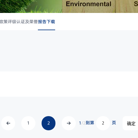
政策
评级认证及荣誉
报告下载
到第
页
1
2
1
/2
确定